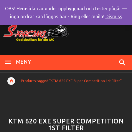
OBS! Hemsidan är under uppbyggnad och tester pågår —
inga ordrar kan läggas här - Ring eller maila!
Dismiss
MENY
Products tagged “KTM 620 EXE Super Competition 1st Filter”
KTM 620 EXE SUPER COMPETITION
1ST FILTER