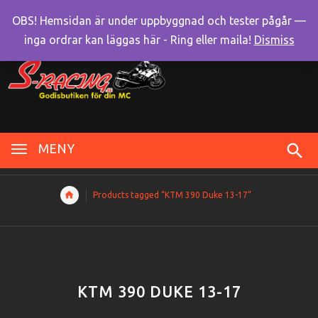
OBS! Hemsidan är under uppbyggnad och tester pågår —
inga ordrar kan läggas här - Ring eller maila!
Dismiss
MENY
Products tagged “KTM 390 Duke 13-17”
KTM 390 DUKE 13-17