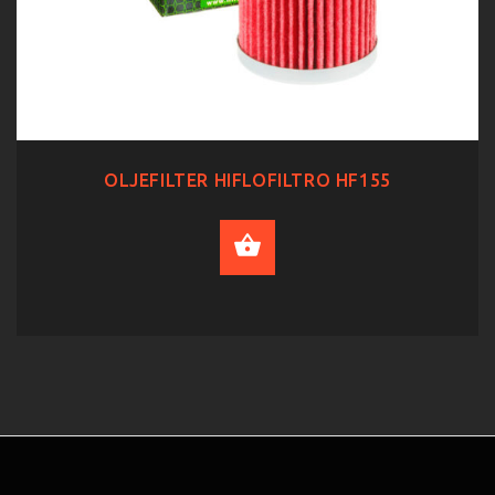
OLJEFILTER HIFLOFILTRO HF155
ADD TO CART