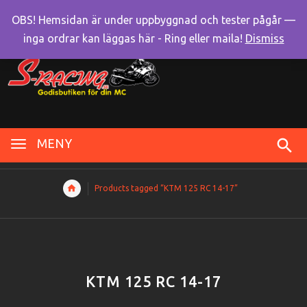
OBS! Hemsidan är under uppbyggnad och tester pågår —
inga ordrar kan läggas här - Ring eller maila!
Dismiss
MENY
Products tagged “KTM 125 RC 14-17”
KTM 125 RC 14-17