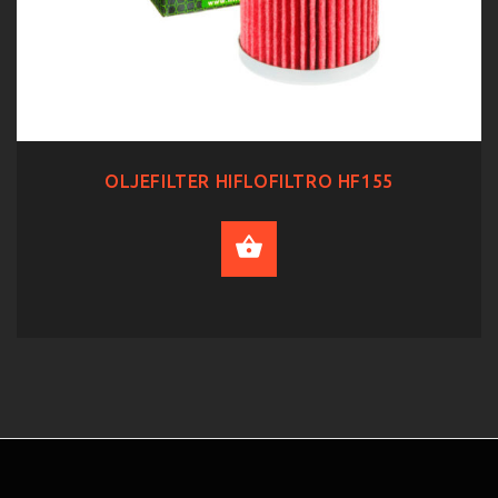
OLJEFILTER HIFLOFILTRO HF155
ADD TO CART