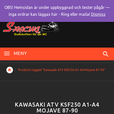
OBS! Hemsidan är under uppbyggnad och tester pågår —
inga ordrar kan läggas här - Ring eller maila!
Dismiss
MENY
Products tagged “Kawasaki ATV KSF250 A1-A4 Mojave 87-90”
KAWASAKI ATV KSF250 A1-A4
MOJAVE 87-90