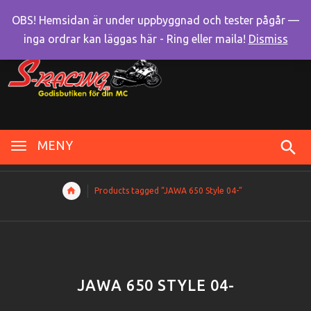
OBS! Hemsidan är under uppbyggnad och tester pågår —
inga ordrar kan läggas här - Ring eller maila!
Dismiss
MENY
Products tagged “JAWA 650 Style 04-”
JAWA 650 STYLE 04-