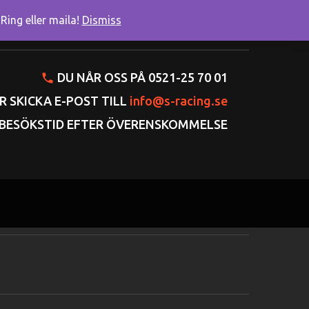
ing eller maila!
Dismiss
onto
Varukorgen
Gå till kassan
DU NÅR OSS PÅ 0521-25 70 01
R SKICKA E-POST TILL
info@s-racing.se
BESÖKSTID EFTER ÖVERENSKOMMELSE