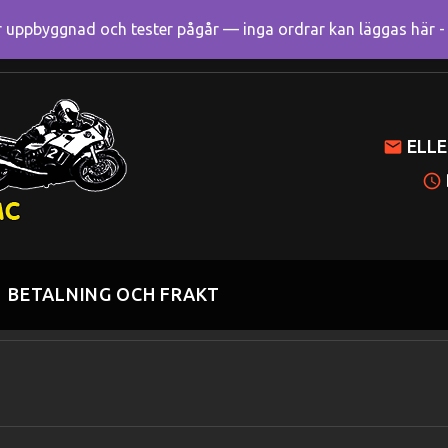
uppbyggnad och tester pågår — inga ordrar kan läggas här - R
Mitt k
ELLE
BETALNING OCH FRAKT