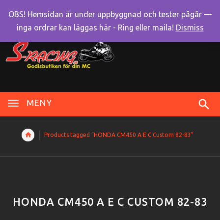
OBS! Hemsidan är under uppbyggnad och tester pågår —
inga ordrar kan läggas här - Ring eller maila!
Dismiss
MENY
Products tagged “HONDA CM450 A E C Custom 82-83”
HONDA CM450 A E C CUSTOM 82-83