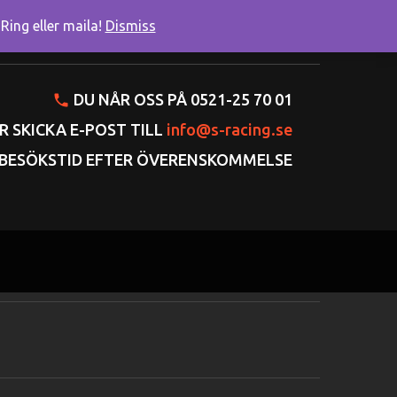
ing eller maila!
Dismiss
onto
Varukorgen
Gå till kassan
DU NÅR OSS PÅ 0521-25 70 01
R SKICKA E-POST TILL
info@s-racing.se
BESÖKSTID EFTER ÖVERENSKOMMELSE