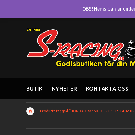
OBS! Hemsidan är under 
BUTIK
NYHETER
KONTAKTA OSS
Products tagged “HONDA CBX550 FC F2 F2C PC04 82-85