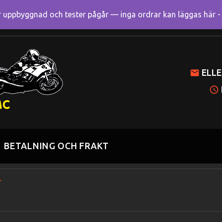
uppbyggnad och tester pågår — inga ordrar kan läggas här - R
Mitt k
ELLE
BETALNING OCH FRAKT
”