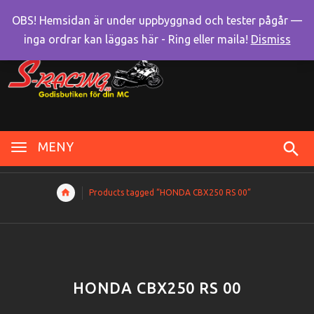
OBS! Hemsidan är under uppbyggnad och tester pågår —
inga ordrar kan läggas här - Ring eller maila!
Dismiss
MENY
Products tagged “HONDA CBX250 RS 00”
HONDA CBX250 RS 00