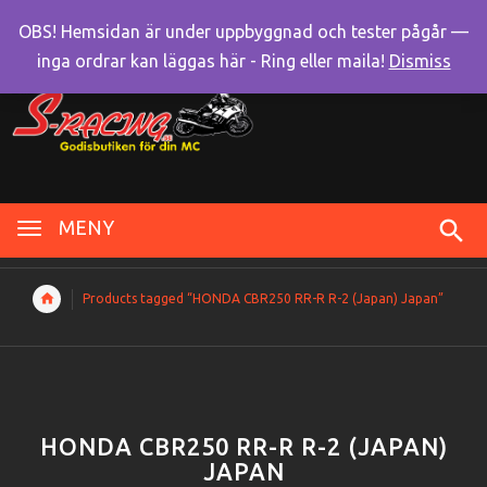
OBS! Hemsidan är under uppbyggnad och tester pågår —
inga ordrar kan läggas här - Ring eller maila!
Dismiss
MENY
Products tagged “HONDA CBR250 RR-R R-2 (Japan) Japan”
HONDA CBR250 RR-R R-2 (JAPAN)
JAPAN