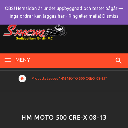
OBS! Hemsidan är under uppbyggnad och tester pågår —
inga ordrar kan läggas här - Ring eller maila!
Dismiss
MENY
Products tagged “HM MOTO 500 CRE-X 08-13”
HM MOTO 500 CRE-X 08-13