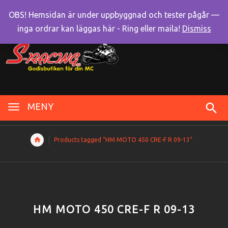
OBS! Hemsidan är under uppbyggnad och tester pågår —
inga ordrar kan läggas här - Ring eller maila!
Dismiss
MENY
Products tagged “HM MOTO 450 CRE-F R 09-13”
HM MOTO 450 CRE-F R 09-13