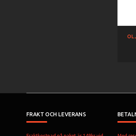
OLJ
FRAKT OCH LEVERANS
BETAL
Fraktkostnad på paket är 149kr vid
Med rese