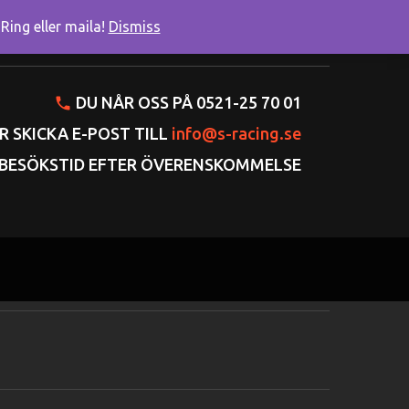
ing eller maila!
Dismiss
onto
Varukorgen
Gå till kassan
DU NÅR OSS PÅ 0521-25 70 01
R SKICKA E-POST TILL
info@s-racing.se
BESÖKSTID EFTER ÖVERENSKOMMELSE