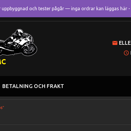
uppbyggnad och tester pågår — inga ordrar kan läggas här - R
Mitt k
ELLE
BETALNING OCH FRAKT
06”