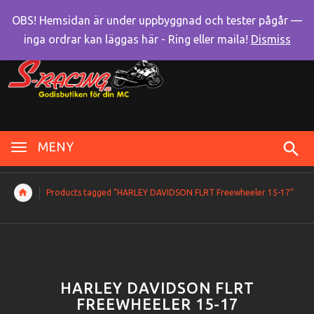
OBS! Hemsidan är under uppbyggnad och tester pågår —
inga ordrar kan läggas här - Ring eller maila!
Dismiss
MENY
Products tagged “HARLEY DAVIDSON FLRT Freewheeler 15-17”
HARLEY DAVIDSON FLRT
FREEWHEELER 15-17