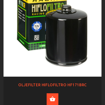
OLJEFILTER HIFLOFILTRO HF171BRC
ADD TO CART