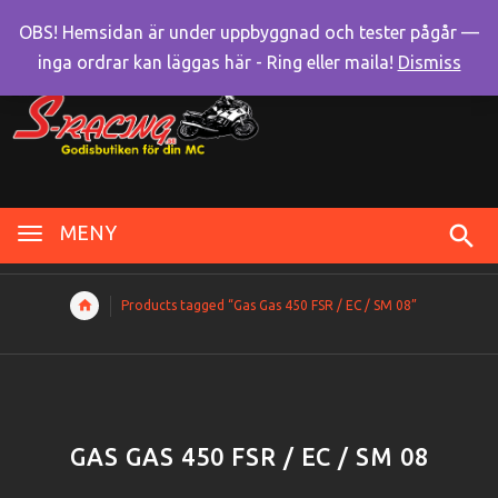
OBS! Hemsidan är under uppbyggnad och tester pågår —
inga ordrar kan läggas här - Ring eller maila!
Dismiss
MENY
Products tagged “Gas Gas 450 FSR / EC / SM 08”
GAS GAS 450 FSR / EC / SM 08