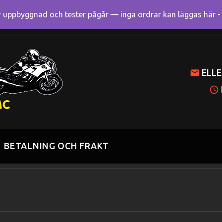
uppbyggnad och tester pågår — inga ordrar kan läggas här - R
Mitt k
ELLE
BETALNING OCH FRAKT