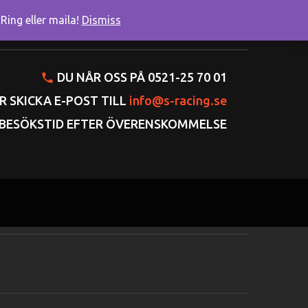
ing eller maila!
Dismiss
onto
Varukorgen
Gå till kassan
DU NÅR OSS PÅ 0521-25 70 01
R SKICKA E-POST TILL
info@s-racing.se
BESÖKSTID EFTER ÖVERENSKOMMELSE