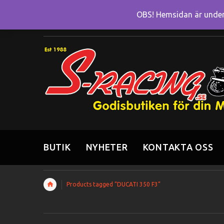
OBS! Hemsidan är under 
BUTIK
NYHETER
KONTAKTA OSS
Products tagged “DUCATI 350 F3”