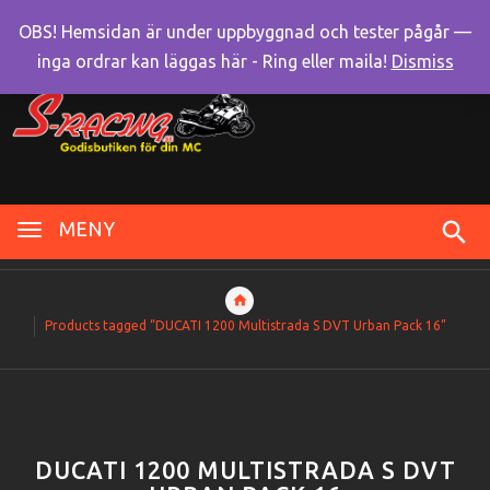
OBS! Hemsidan är under uppbyggnad och tester pågår —
inga ordrar kan läggas här - Ring eller maila!
Dismiss
MENY
Products tagged “DUCATI 1200 Multistrada S DVT Urban Pack 16”
DUCATI 1200 MULTISTRADA S DVT