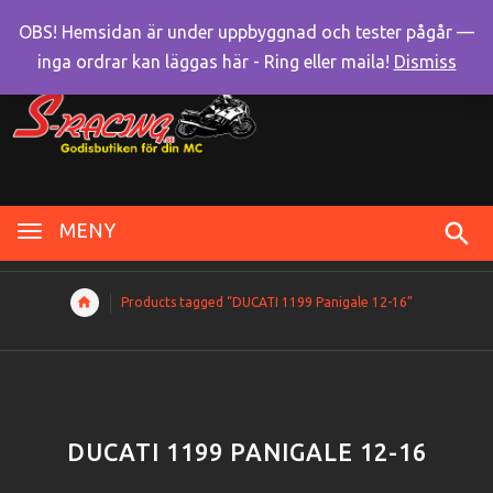
OBS! Hemsidan är under uppbyggnad och tester pågår —
inga ordrar kan läggas här - Ring eller maila!
Dismiss
MENY
Products tagged “DUCATI 1199 Panigale 12-16”
DUCATI 1199 PANIGALE 12-16