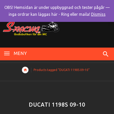
OBS! Hemsidan är under uppbyggnad och tester pågår —
inga ordrar kan läggas här - Ring eller maila!
Dismiss
MENY
Products tagged “DUCATI 1198S 09-10”
DUCATI 1198S 09-10