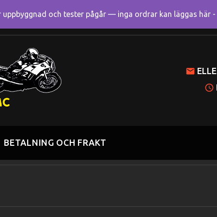
uppbyggnad och tester pågår — inga ordrar kan läggas här - R
Mitt k
ELLE
BETALNING OCH FRAKT