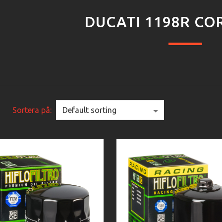
DUCATI 1198R COR
Sortera på: