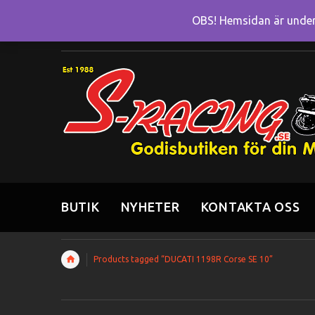
OBS! Hemsidan är under 
BUTIK
NYHETER
KONTAKTA OSS
Products tagged “DUCATI 1198R Corse SE 10”