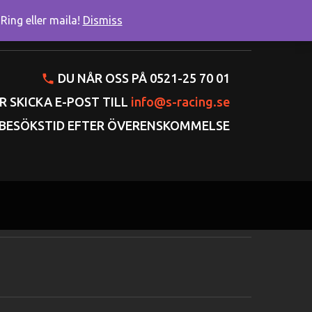
ing eller maila!
Dismiss
onto
Varukorgen
Gå till kassan
DU NÅR OSS PÅ 0521-25 70 01
R SKICKA E-POST TILL
info@s-racing.se
BESÖKSTID EFTER ÖVERENSKOMMELSE