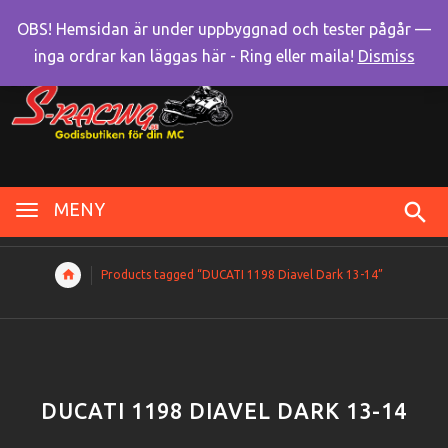
OBS! Hemsidan är under uppbyggnad och tester pågår —
inga ordrar kan läggas här - Ring eller maila!
Dismiss
MENY
Products tagged “DUCATI 1198 Diavel Dark 13-14”
DUCATI 1198 DIAVEL DARK 13-14