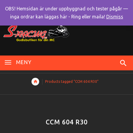
OBS! Hemsidan är under uppbyggnad och tester pågår —
inga ordrar kan läggas här - Ring eller maila!
Dismiss
MENY
Products tagged “CCM 604 R30”
CCM 604 R30