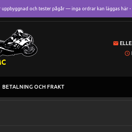
uppbyggnad och tester pågår — inga ordrar kan läggas här - R
Mitt k
ELLE
BETALNING OCH FRAKT