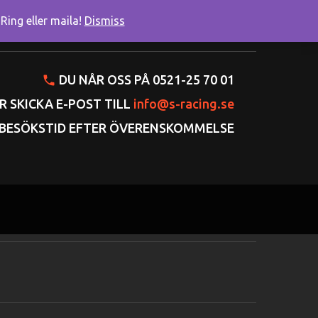
ing eller maila!
Dismiss
onto
Varukorgen
Gå till kassan
DU NÅR OSS PÅ 0521-25 70 01
R SKICKA E-POST TILL
info@s-racing.se
BESÖKSTID EFTER ÖVERENSKOMMELSE