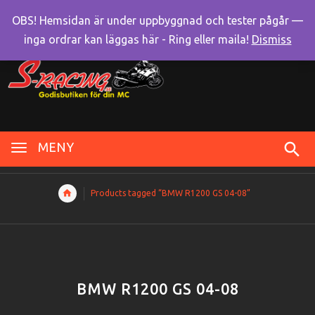
OBS! Hemsidan är under uppbyggnad och tester pågår —
inga ordrar kan läggas här - Ring eller maila!
Dismiss
MENY
Products tagged “BMW R1200 GS 04-08”
BMW R1200 GS 04-08