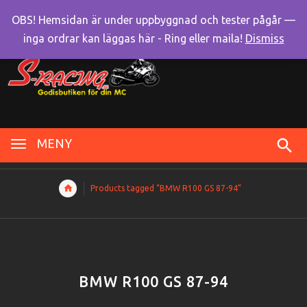
OBS! Hemsidan är under uppbyggnad och tester pågår —
inga ordrar kan läggas här - Ring eller maila!
Dismiss
MENY
Products tagged “BMW R100 GS 87-94”
BMW R100 GS 87-94