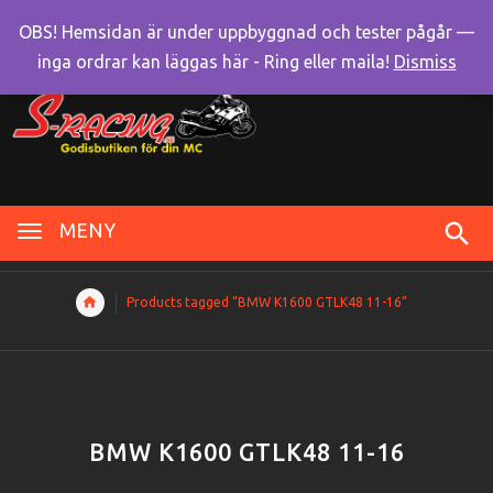
OBS! Hemsidan är under uppbyggnad och tester pågår —
inga ordrar kan läggas här - Ring eller maila!
Dismiss
MENY
Products tagged “BMW K1600 GTLK48 11-16”
BMW K1600 GTLK48 11-16