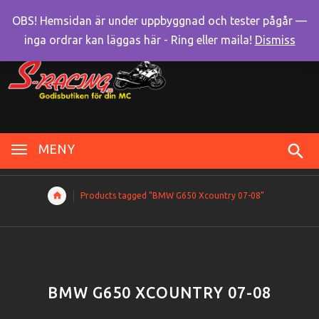
OBS! Hemsidan är under uppbyggnad och tester pågår —
inga ordrar kan läggas här - Ring eller maila!
Dismiss
MENY
Products tagged “BMW G650 Xcountry 07-08”
BMW G650 XCOUNTRY 07-08