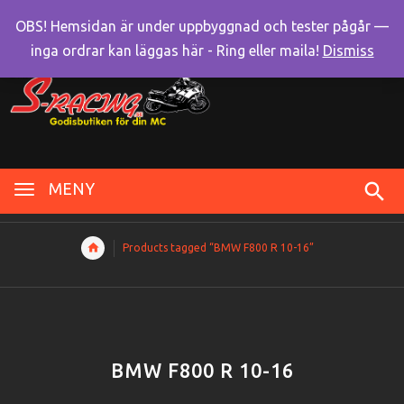
OBS! Hemsidan är under uppbyggnad och tester pågår —
inga ordrar kan läggas här - Ring eller maila!
Dismiss
MENY
Products tagged “BMW F800 R 10-16”
BMW F800 R 10-16