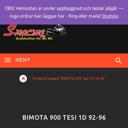
OBS! Hemsidan är under uppbyggnad och tester pågår —
inga ordrar kan läggas här - Ring eller maila!
Dismiss
MENY
Products tagged “BIMOTA 900 Tesi 1D 92-96”
BIMOTA 900 TESI 1D 92-96