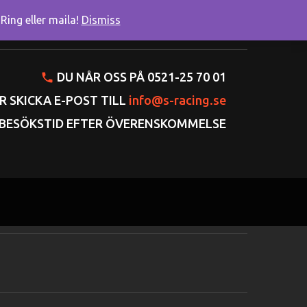
ing eller maila!
Dismiss
onto
Varukorgen
Gå till kassan
DU NÅR OSS PÅ 0521-25 70 01
R SKICKA E-POST TILL
info@s-racing.se
BESÖKSTID EFTER ÖVERENSKOMMELSE