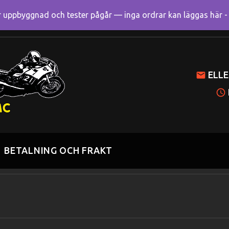
uppbyggnad och tester pågår — inga ordrar kan läggas här - R
Mitt k
ELLE
BETALNING OCH FRAKT