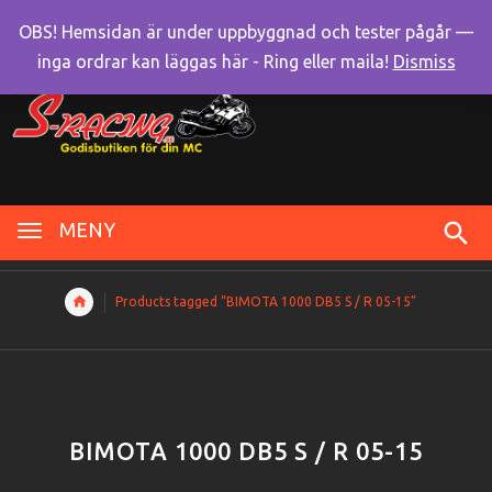
OBS! Hemsidan är under uppbyggnad och tester pågår —
inga ordrar kan läggas här - Ring eller maila!
Dismiss
MENY
Products tagged “BIMOTA 1000 DB5 S / R 05-15”
BIMOTA 1000 DB5 S / R 05-15