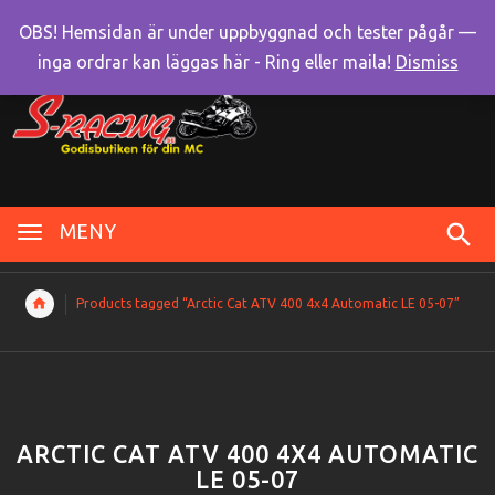
OBS! Hemsidan är under uppbyggnad och tester pågår —
inga ordrar kan läggas här - Ring eller maila!
Dismiss
MENY
Products tagged “Arctic Cat ATV 400 4x4 Automatic LE 05-07”
ARCTIC CAT ATV 400 4X4 AUTOMATIC
LE 05-07