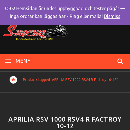
OBS! Hemsidan är under uppbyggnad och tester pågår —
inga ordrar kan läggas här - Ring eller maila!
Dismiss
MENY
Products tagged “APRILIA RSV 1000 RSV4 R Factroy 10-12”
APRILIA RSV 1000 RSV4 R FACTROY
10-12