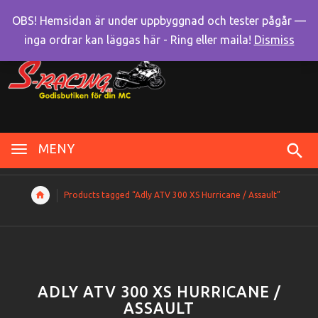
OBS! Hemsidan är under uppbyggnad och tester pågår —
inga ordrar kan läggas här - Ring eller maila!
Dismiss
MENY
Products tagged “Adly ATV 300 XS Hurricane / Assault”
ADLY ATV 300 XS HURRICANE /
ASSAULT