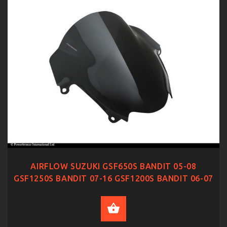
AIRFLOW SUZUKI GSF650S BANDIT 05-08
GSF1250S BANDIT 07-16 GSF1200S BANDIT 06-07
SELECT OPTIONS