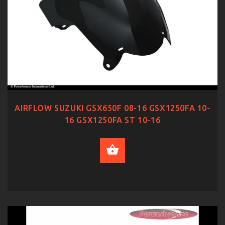
AIRFLOW SUZUKI GSX650F 08-16 GSX1250FA 10-
16 GSX1250FA ST 10-16
SELECT OPTIONS