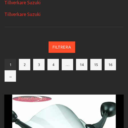
Tillverkare Suzuki
Tillverkare Suzuki
FILTRERA
1
2
3
4
…
14
15
16
→