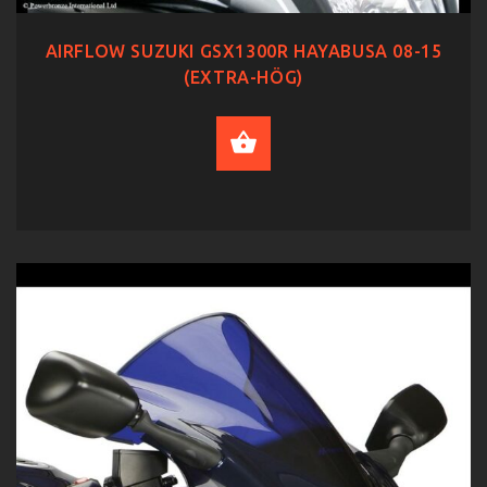
AIRFLOW SUZUKI GSX1300R HAYABUSA 08-15
(EXTRA-HÖG)
SELECT OPTIONS