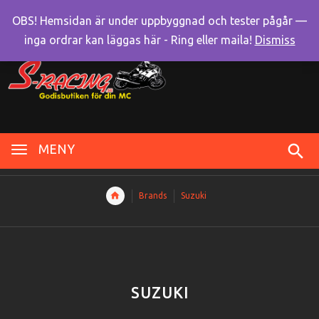
OBS! Hemsidan är under uppbyggnad och tester pågår —
inga ordrar kan läggas här - Ring eller maila!
Dismiss
MENY
Brands
Suzuki
SUZUKI