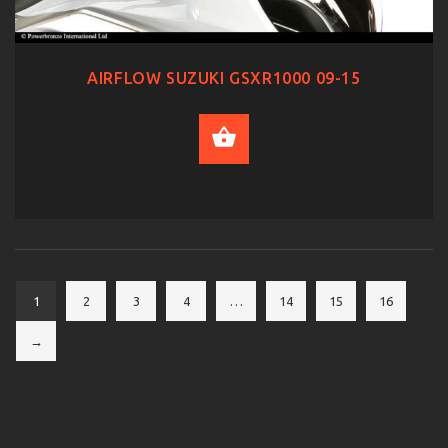
AIRFLOW SUZUKI GSXR1000 09-15
SELECT OPTIONS
1
2
3
4
…
14
15
16
→