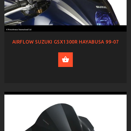
AIRFLOW SUZUKI GSX1300R HAYABUSA 99-07
SELECT OPTIONS