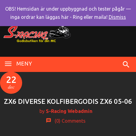
OBS! Hemsidan är under uppbyggnad och tester pågår —
inga ordrar kan läggas här - Ring eller maila!
Dismiss
MENY
22
dec
ZX6 DIVERSE KOLFIBERGODIS ZX6 05-06
by
S-Racing Webadmin
(0)
Comments