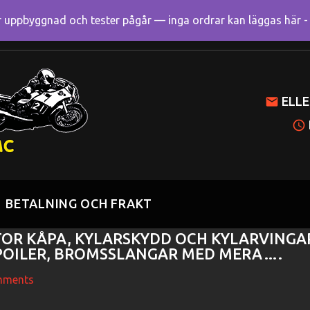
uppbyggnad och tester pågår — inga ordrar kan läggas här - R
Mitt k
ELLE
BETALNING OCH FRAKT
OR KÅPA, KYLARSKYDD OCH KYLARVINGA
OILER, BROMSSLANGAR MED MERA….
ments