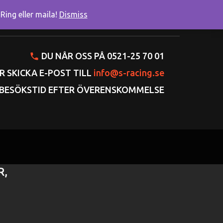
ing eller maila!
Dismiss
onto
Varukorgen
Gå till kassan
DU NÅR OSS PÅ 0521-25 70 01
R SKICKA E-POST TILL
info@s-racing.se
BESÖKSTID EFTER ÖVERENSKOMMELSE
R,