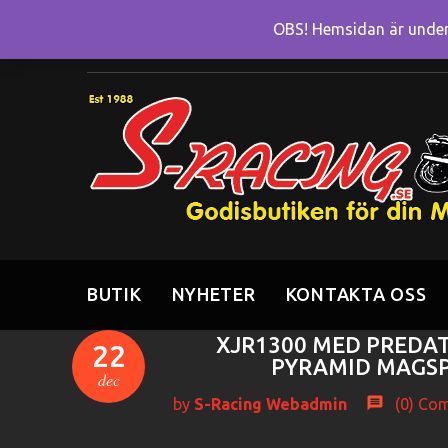
OBS! Hemsidan är under 
BUTIK
NYHETER
KONTAKTA OSS
XJR1300 MED PREDAT
22
PYRAMID MAGSP
dec
by
S-Racing Webadmin
(0)
Com