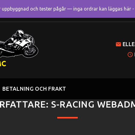
uppbyggnad och tester pågår — inga ordrar kan läggas här - R
Mitt k
ELLE
BETALNING OCH FRAKT
RFATTARE:
S-RACING WEBAD