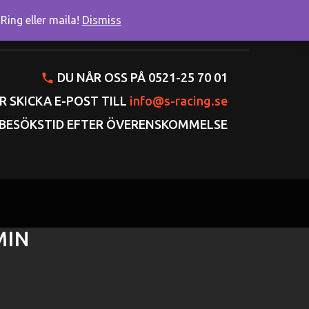
ing eller maila!
Dismiss
onto
Varukorgen
Gå till kassan
DU NÅR OSS PÅ 0521-25 70 01
R SKICKA E-POST TILL
info@s-racing.se
BESÖKSTID EFTER ÖVERENSKOMMELSE
MIN