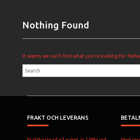
Nothing Found
It seems we can’t find what you’re looking for. Perh
FRAKT OCH LEVERANS
BETAL
Fraktkostnad på paket är 149kr vid
Med rese